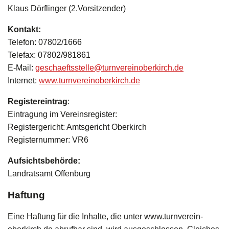
Klaus Dörflinger (2.Vorsitzender)
Jobangebote
Stretch & Tone
Kontakt:
Galerie
Rückenfit
Telefon: 07802/1666
Telefax: 07802/981861
Presse
Seniorenfitness
E-Mail:
geschaeftsstelle@turnvereinoberkirch.de
Internet:
www.turnvereinoberkirch.de
Kinder Yoga 6 - 10 Jahre
Registereintrag
:
Eintragung im Vereinsregister:
Yoga
Registergericht: Amtsgericht Oberkirch
Registernummer: VR6
Zumba
Aufsichtsbehörde:
Landratsamt Offenburg
Haftung
Eine Haftung für die Inhalte, die unter www.turnverein-