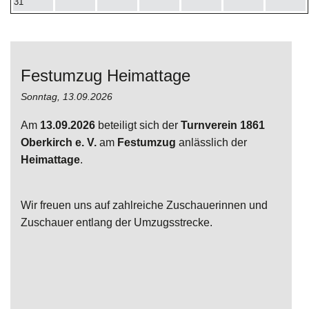
31
Jobangebote
Stretch & Tone
Galerie
Rückenfit
Festumzug Heimattage
Presse
Seniorenfitness
Sonntag,
13.09.2026
Kinder Yoga 6 - 10 Jahre
Am
13.09.2026
beteiligt sich der
Turnverein 1861
Oberkirch e. V.
am
Festumzug
anlässlich der
Yoga
Heimattage
.
Zumba
Wir freuen uns auf zahlreiche Zuschauerinnen und
Zuschauer entlang der Umzugsstrecke.