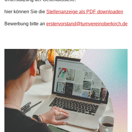
Stretch & Tone
hier können Sie die
Stellenanzeige als PDF downloaden
Rückenfit
Bewerbung bitte an
erstervorstand@turnvereinoberkirch.de
Seniorenfitness
Kinder Yoga 6 - 10 Jahre
Yoga
Zumba