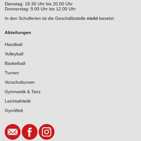
Dienstag: 18.30 Uhr bis 20.00 Uhr
Jobangebote
Stretch & Tone
Donnerstag: 9.00 Uhr bis 12.00 Uhr
In den Schulferien ist die Geschäftsstelle
nicht
besetzt.
Galerie
Rückenfit
Abteilungen
Presse
Seniorenfitness
Handball
Volleyball
Kinder Yoga 6 - 10 Jahre
Basketball
Yoga
Turnen
Vorschulturnen
Zumba
Gymnastik & Tanz
Leichtathletik
GymWelt