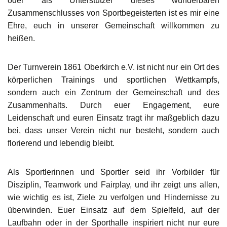
oder als Unterstützer dieses wunderbaren
Stretch & Tone
Zusammenschlusses von Sportbegeisterten ist es mir eine
Ehre, euch in unserer Gemeinschaft willkommen zu
Rückenfit
heißen.
Seniorenfitness
Der Turnverein 1861 Oberkirch e.V. ist nicht nur ein Ort des
körperlichen Trainings und sportlichen Wettkampfs,
Kinder Yoga 6 - 10 Jahre
sondern auch ein Zentrum der Gemeinschaft und des
Zusammenhalts. Durch euer Engagement, eure
Yoga
Leidenschaft und euren Einsatz tragt ihr maßgeblich dazu
bei, dass unser Verein nicht nur besteht, sondern auch
Zumba
florierend und lebendig bleibt.
Als Sportlerinnen und Sportler seid ihr Vorbilder für
Disziplin, Teamwork und Fairplay, und ihr zeigt uns allen,
wie wichtig es ist, Ziele zu verfolgen und Hindernisse zu
überwinden. Euer Einsatz auf dem Spielfeld, auf der
Laufbahn oder in der Sporthalle inspiriert nicht nur eure